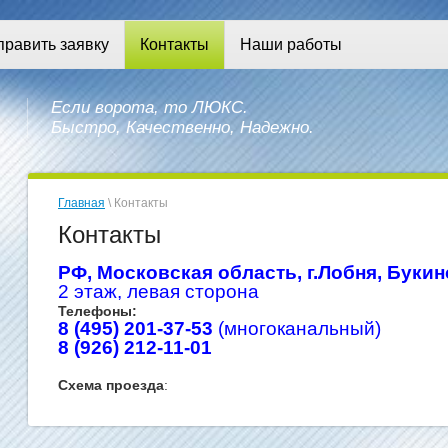
править заявку
Контакты
Наши работы
Если ворота, то ЛЮКС.
Быстро, Качественно, Надежно.
Главная
\ Контакты
Контакты
РФ, Московская область, г.Лобня, Букин
2 этаж, левая сторона
Телефоны:
8 (495)
201-37-53
(многоканальный)
8 (926) 212-11-01
Схема проезда
: