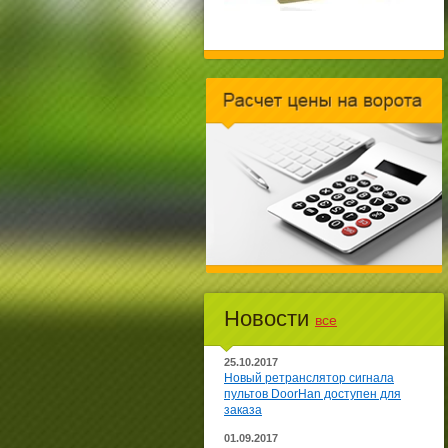
Новости
все
25.10.2017
Новый ретранслятор сигнала
пультов DoorHan доступен для
заказа
01.09.2017