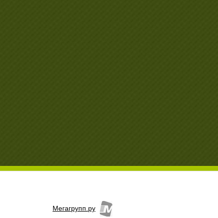
Мегагрупп.ру