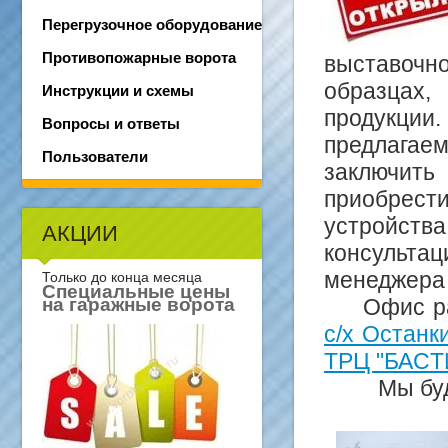
Перегрузочное оборудование
Противопожарные ворота
выставочн
образцах
Инструкции и схемы
продукции.
Вопросы и ответы
предлага
Пользователи
заключит
приобрес
устройств
АКЦИИ
консульта
менеджера 
Только до конца месяца
Специальные цены
на гаражные ворота
Офис рас
с/х Останк
ТРЦ "БАCТИ
Мы будем 