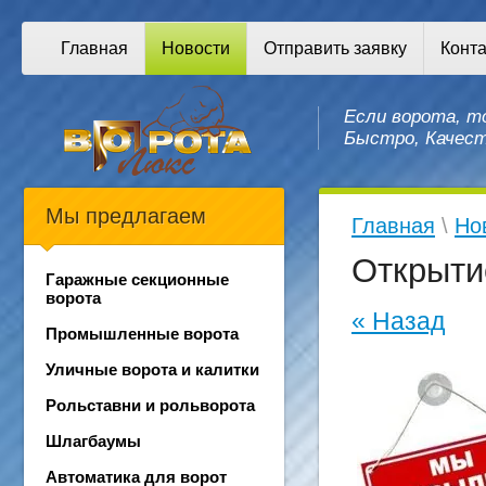
Главная
Новости
Отправить заявку
Конт
Если ворота, 
Быстро, Качест
Мы предлагаем
Главная
\
Но
Открытие
Гаражные секционные
ворота
« Назад
Промышленные ворота
Уличные ворота и калитки
Рольставни и рольворота
Шлагбаумы
Автоматика для ворот